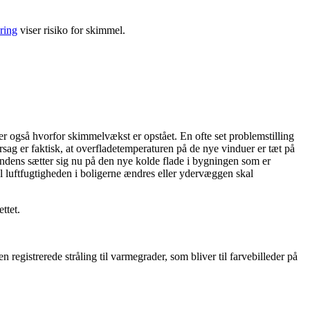
ring
viser risiko for skimmel.
 også hvorfor skimmelvækst er opstået. En ofte set problemstilling
rsag er faktisk, at overfladetemperaturen på de nye vinduer er tæt på
ndens sætter sig nu på den nye kolde flade i bygningen som er
kal luftfugtigheden i boligerne ændres eller ydervæggen skal
ttet.
gistrerede stråling til varmegrader, som bliver til farvebilleder på