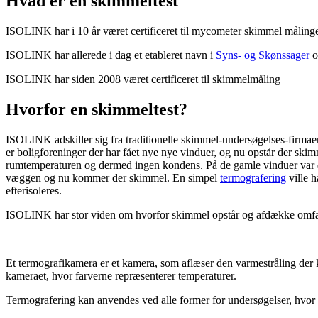
Hvad er en skimmeltest
ISOLINK har i 10 år været certificeret til mycometer skimmel måling
ISOLINK har allerede i dag et etableret navn i
Syns- og Skønssager
o
ISOLINK har siden 2008 været certificeret til skimmelmåling
Hvorfor en skimmeltest?
ISOLINK adskiller sig fra traditionelle skimmel-undersøgelses-firma
er boligforeninger der har fået nye nye vinduer, og nu opstår der skim
rumtemperaturen og dermed ingen kondens. På de gamle vinduer var de
væggen og nu kommer der skimmel. En simpel
termografering
ville h
efterisoleres.
ISOLINK har stor viden om hvorfor skimmel opstår og afdække omfan
Et termografikamera er et kamera, som aflæser den varmestråling der k
kameraet, hvor farverne repræsenterer temperaturer.
Termografering kan anvendes ved alle former for undersøgelser, hvor de