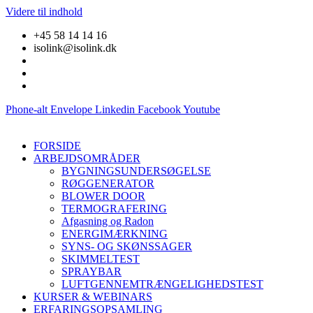
Videre til indhold
+45 58 14 14 16
isolink@isolink.dk
Phone-alt
Envelope
Linkedin
Facebook
Youtube
FORSIDE
ARBEJDSOMRÅDER
BYGNINGSUNDERSØGELSE
RØGGENERATOR
BLOWER DOOR
TERMOGRAFERING
Afgasning og Radon
ENERGIMÆRKNING
SYNS- OG SKØNSSAGER
SKIMMELTEST
SPRAYBAR
LUFTGENNEMTRÆNGELIGHEDSTEST
KURSER & WEBINARS
ERFARINGSOPSAMLING