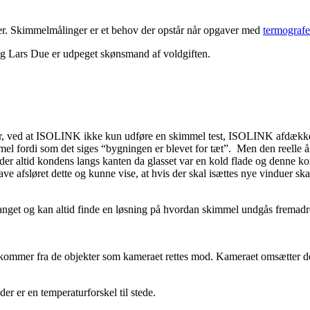
er. Skimmelmålinger er et behov der opstår når opgaver med
termografe
g Lars Due er udpeget skønsmand af voldgiften.
er, ved at ISOLINK ikke kun udføre en skimmel test, ISOLINK afdækker
mel fordi som det siges “bygningen er blevet for tæt”. Men den reelle å
r altid kondens langs kanten da glasset var en kold flade og denne ko
ave afsløret dette og kunne vise, at hvis der skal isættes nye vinduer s
get og kan altid finde en løsning på hvordan skimmel undgås fremadre
ommer fra de objekter som kameraet rettes mod. Kameraet omsætter den re
r er en temperaturforskel til stede.