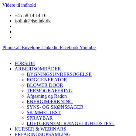
Videre til indhold
+45 58 14 14 16
isolink@isolink.dk
Phone-alt
Envelope
Linkedin
Facebook
Youtube
FORSIDE
ARBEJDSOMRÅDER
BYGNINGSUNDERSØGELSE
RØGGENERATOR
BLOWER DOOR
TERMOGRAFERING
Afgasning og Radon
ENERGIMÆRKNING
SYNS- OG SKØNSSAGER
SKIMMELTEST
SPRAYBAR
LUFTGENNEMTRÆNGELIGHEDSTEST
KURSER & WEBINARS
ERFARINGSOPSAMLING