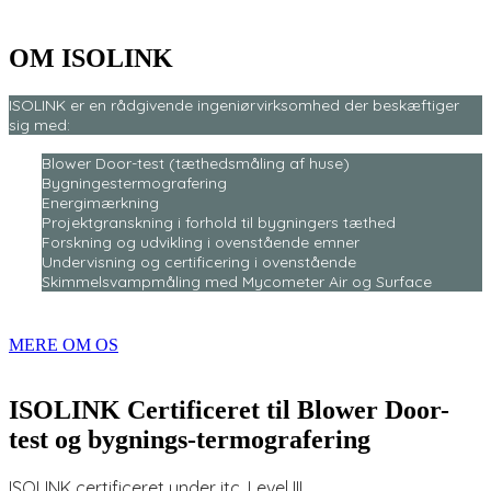
OM
ISOLINK
ISOLINK er en rådgivende ingeniørvirksomhed der beskæftiger
sig med:
Blower Door-test (tæthedsmåling af huse)
Bygningestermografering
Energimærkning
Projektgranskning i forhold til bygningers tæthed
Forskning og udvikling i ovenstående emner
Undervisning og certificering i ovenstående
Skimmelsvampmåling med Mycometer Air og Surface
MERE OM OS
ISOLINK Certificeret til Blower Door-
test og bygnings-termografering
ISOLINK certificeret under itc. Level III