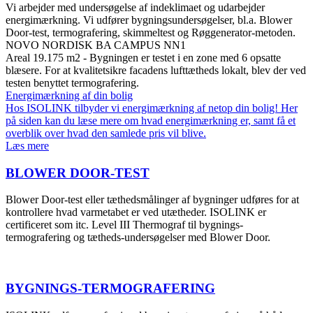
Vi arbejder med undersøgelse af indeklimaet og udarbejder
energimærkning. Vi udfører bygningsundersøgelser, bl.a. Blower
Door-test, termografering, skimmeltest og Røggenerator-metoden.
NOVO NORDISK BA CAMPUS NN1
Areal 19.175 m2 - Bygningen er testet i en zone med 6 opsatte
blæsere. For at kvalitetsikre facadens lufttætheds lokalt, blev der ved
testen benyttet termografering.
Energimærkning af din bolig
Hos ISOLINK tilbyder vi energimærkning af netop din bolig! Her
på siden kan du læse mere om hvad energimærkning er, samt få et
overblik over hvad den samlede pris vil blive.
Læs mere
BLOWER DOOR-TEST
Blower Door-test eller tæthedsmålinger af bygninger udføres for at
kontrollere hvad varmetabet er ved utætheder. ISOLINK er
certificeret som itc. Level III Thermograf til bygnings-
termografering og tætheds-undersøgelser med Blower Door.
BYGNINGS-TERMOGRAFERING