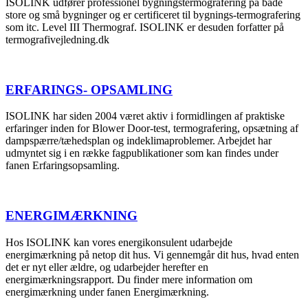
ISOLINK udfører professionel bygningstermografering på både
store og små bygninger og er certificeret til bygnings-termografering
som itc. Level III Thermograf. ISOLINK er desuden forfatter på
termografivejledning.dk
ERFARINGS- OPSAMLING
ISOLINK har siden 2004 været aktiv i formidlingen af praktiske
erfaringer inden for Blower Door-test, termografering, opsætning af
dampspærre/tæhedsplan og indeklimaproblemer. Arbejdet har
udmyntet sig i en række fagpublikationer som kan findes under
fanen Erfaringsopsamling.
ENERGIMÆRKNING
Hos ISOLINK kan vores energikonsulent udarbejde
energimærkning på netop dit hus. Vi gennemgår dit hus, hvad enten
det er nyt eller ældre, og udarbejder herefter en
energimærkningsrapport. Du finder mere information om
energimærkning under fanen Energimærkning.