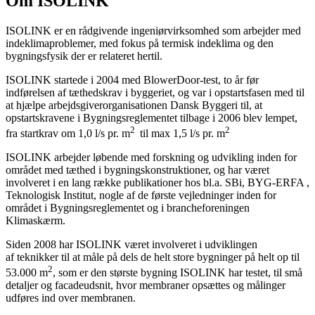
Om ISOLINK
ISOLINK er en rådgivende ingeniørvirksomhed som arbejder med
indeklimaproblemer, med fokus på termisk indeklima og den
bygningsfysik der er relateret hertil.
ISOLINK startede i 2004 med BlowerDoor-test, to år før
indførelsen af tæthedskrav i byggeriet, og var i opstartsfasen med til
at hjælpe arbejdsgiverorganisationen Dansk Byggeri til, at
opstartskravene i Bygningsreglementet tilbage i 2006 blev lempet,
2
2
fra startkrav om 1,0 l/s pr. m
til max 1,5 l/s pr. m
ISOLINK arbejder løbende med forskning og udvikling inden for
området med tæthed i bygningskonstruktioner, og har været
involveret i en lang række publikationer hos bl.a. SBi, BYG-ERFA ,
Teknologisk Institut, nogle af de første vejledninger inden for
området i Bygningsreglementet og i brancheforeningen
Klimaskærm.
Siden 2008 har ISOLINK været involveret i udviklingen
af teknikker til at måle på dels de helt store bygninger på helt op til
2
53.000 m
, som er den største bygning ISOLINK har testet, til små
detaljer og facadeudsnit, hvor membraner opsættes og målinger
udføres ind over membranen.