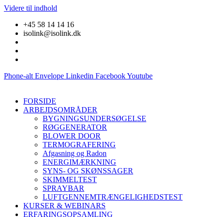
Videre til indhold
+45 58 14 14 16
isolink@isolink.dk
Phone-alt
Envelope
Linkedin
Facebook
Youtube
FORSIDE
ARBEJDSOMRÅDER
BYGNINGSUNDERSØGELSE
RØGGENERATOR
BLOWER DOOR
TERMOGRAFERING
Afgasning og Radon
ENERGIMÆRKNING
SYNS- OG SKØNSSAGER
SKIMMELTEST
SPRAYBAR
LUFTGENNEMTRÆNGELIGHEDSTEST
KURSER & WEBINARS
ERFARINGSOPSAMLING